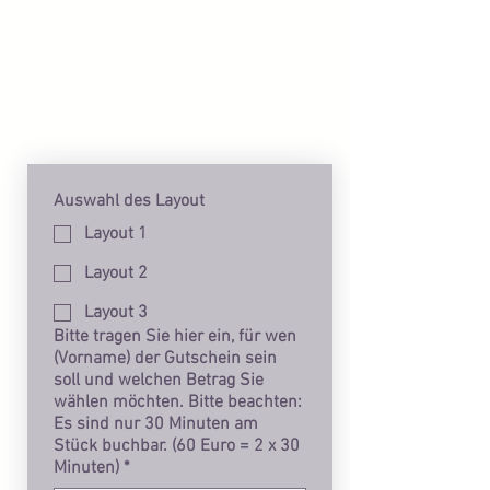
Die Massage wird von erfahrenen
Masseuren / Physiotherapeuten
durchgeführt. Nur eine Einheit von 30
Minuten buchbar.
Auswahl des Layout
Layout 1
Layout 2
Layout 3
Bitte tragen Sie hier ein, für wen
(Vorname) der Gutschein sein
soll und welchen Betrag Sie
wählen möchten. Bitte beachten:
Es sind nur 30 Minuten am
Stück buchbar. (60 Euro = 2 x 30
Minuten)
*