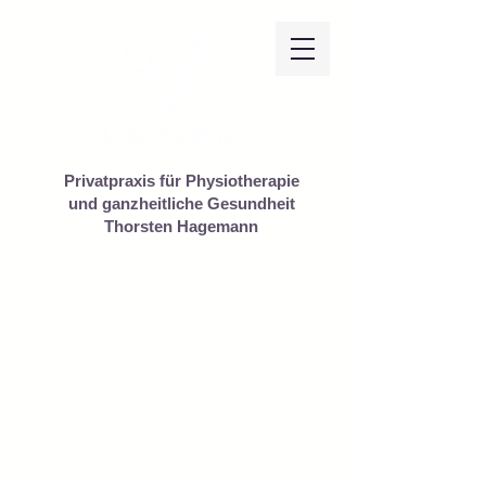
Privatpraxis für Physiotherapie
und ganzheitliche Gesundheit
Thorsten Hagemann
Massage Gutscheine von
Vitalis Plus in Leichlingen
Witzhelden – Das Geschenk
der Entspannung
Verschenken Sie
Wohlbefinden!
Schenken Sie Ihren Lieben eine