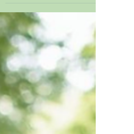
benutzt – sondern der hyperkompetente Typ, der
morgens schon um 6 Uhr auf dem Gelände ist, mit
Werkzeugkoffer, Kaffeebecher und dem Talent, jedes
Problem zu lösen, bevor du überhaupt merkst, dass
es eins gibt. Wenn Vitamine ein Gebäude wären, würde
Vitamin C nicht nur Glühbirnen wechseln. Es würde
Rohre abdichten, die Alarmanlage check