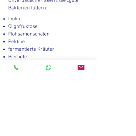
Unverdauliche Fasern, die „gute“
Bakterien füttern:
Inulin
Oligofruktose
Flohsamenschalen
Pektine
fermentierte Kräuter
Bierhefe
Sie fördern Vitaminproduktion &
Schleimhautgesundheit.
3. Hochwertige Mikronährstoffe
Helper-Nährstoffe für den Darm:
B-Vitamine → Darmschleimhaut &
Energie
Vitamin E → antioxidativer Schutz