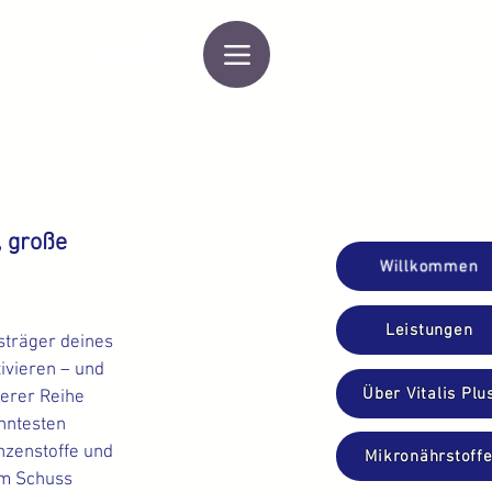
, große
Willkommen
Leistungen
gsträger deines
ivieren – und
Über Vitalis Plu
serer Reihe
anntesten
nzenstoffe und
Mikronährstoff
em Schuss