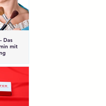
– Das
min mit
ng