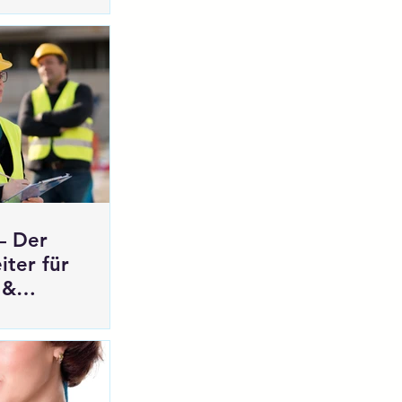
– Der
iter für
 &