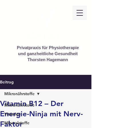
Privatpraxis für Physiotherapie
und ganzheitliche Gesundheit
Thorsten Hagemann
Beitrag
Mikronährstoffe
Vitamin B12 – Der
Mikronährstoffe
Energie-Ninja mit Nerv-
Vitamine
Faktor
Mineralstoffe