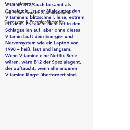
Spurenelemente
Vitamin B12, auch bekannt als 
Cobalamin, ist der Ninja unter den 
Sek Pflanzenstoffe & Antioxidantien
Vitaminen: blitzschnell, leise, extrem 
Coenzyme & Energienährstoffe
effizient. Es taucht nicht oft in den 
Schlagzeilen auf, aber ohne dieses 
Vitamin läuft dein Energie- und 
Nervensystem wie ein Laptop von 
1998 – heiß, laut und langsam.
Wenn Vitamine eine Netflix-Serie 
wären, wäre B12 der Spezialagent, 
der auftaucht, wenn alle anderen 
Vitamine längst überfordert sind.