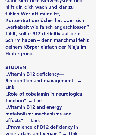
stabilisiert dein Nervensystem und 
hilft dir, dich wach und klar zu 
fühlen.Wer oft müde ist, 
Konzentrationslöcher hat oder sich 
„verkabelt wie falsch angeschlossen“ 
fühlt, sollte B12 definitiv auf dem 
Schirm haben – denn manchmal fehlt 
deinem Körper einfach der Ninja im 
Hintergrund.
STUDIEN
„Vitamin B12 deficiency—
Recognition and management“ → 
Link
„Role of cobalamin in neurological 
function“ → Link
„Vitamin B12 and energy 
metabolism: mechanisms and 
effects“ → Link
„Prevalence of B12 deficiency in 
vegetarians and vegans“ → Link