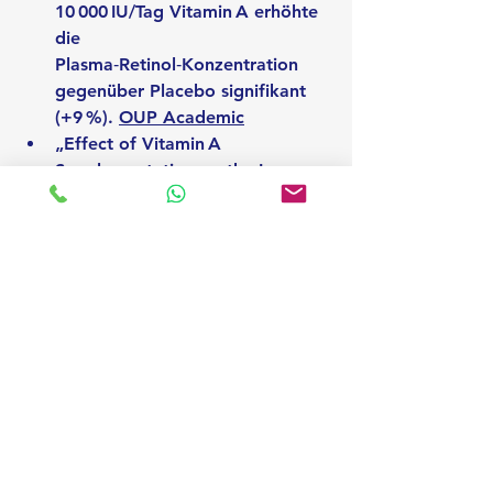
10 000 IU/Tag Vitamin A erhöhte 
die 
Plasma‑Retinol‑Konzentration 
gegenüber Placebo signifikant 
(+9 %). 
OUP Academic
„
Effect of Vitamin A 
Supplementation on the Immune 
System of Vitamin A‑Deficient 
Children
“ – Studie bei Kindern 
mit Vitamin A‑Mangel: 
Supplementierung (200 000 IU) 
verbesserte immunologische 
Marker und zeigte positive 
Effekte auf Immunfunktion und 
Infektverlauf. 
Pu
bMed