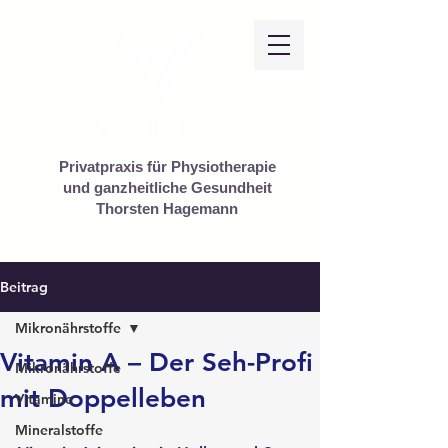
Privatpraxis für Physiotherapie
und ganzheitliche Gesundheit
Thorsten Hagemann
Beitrag
Mikronährstoffe
Vitamin A – Der Seh-Profi
Mikronährstoffe
mit Doppelleben
Vitamine
Mineralstoffe