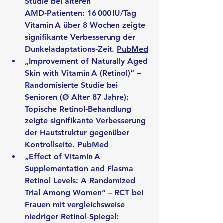
Studie bei älteren 
AMD‑Patienten: 16 000 IU/Tag 
Vitamin A über 8 Wochen zeigte 
signifikante Verbesserung der 
Dunkeladaptations‑Zeit. 
PubMed
„
Improvement of Naturally Aged 
Skin with Vitamin A (Retinol)
“ – 
Randomisierte Studie bei 
Senioren (Ø Alter 87 Jahre): 
Topische Retinol‑Behandlung 
zeigte signifikante Verbesserung 
der Hautstruktur gegenüber 
Kontrollseite. 
PubMed
„
Effect of Vitamin A 
Supplementation and Plasma 
Retinol Levels: A Randomized 
Trial Among Women
“ – RCT bei 
Frauen mit vergleichsweise 
niedriger Retinol‑Spiegel: 