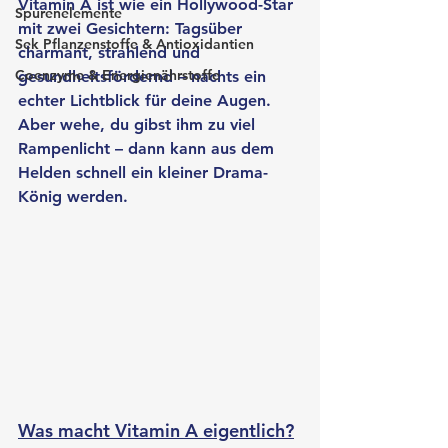
Vitamin A ist wie ein Hollywood-Star 
Spurenelemente
mit zwei Gesichtern: Tagsüber 
Sek Pflanzenstoffe & Antioxidantien
charmant, strahlend und 
Coenzyme & Energienährstoffe
gesundheitsfördernd – nachts ein 
echter Lichtblick für deine Augen. 
Aber wehe, du gibst ihm zu viel 
Rampenlicht – dann kann aus dem 
Helden schnell ein kleiner Drama-
König werden.
Was macht Vitamin A eigentlich?